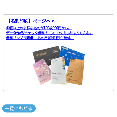
【名刺印刷】ページへ >
40種以上の多様な名刺が
100枚990円
から。
データ作成/チェック無料！
初めて作成される方も安心。
無料サンプル請求！
名刺用紙(41種)が無料。