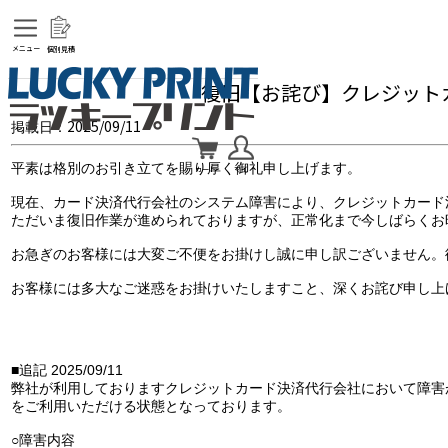
メニュー
個別見積
復旧【お詫び】クレジット
2025/09/11
掲載日：
平素は格別のお引き立てを賜り厚く御礼申し上げます。
カート
マイ
現在、カード決済代行会社のシステム障害により、クレジットカード
ただいま復旧作業が進められておりますが、正常化まで今しばらくお
お急ぎのお客様には大変ご不便をお掛けし誠に申し訳ございません。
お客様には多大なご迷惑をお掛けいたしますこと、深くお詫び申し上
■追記 2025/09/11
弊社が利用しておりますクレジットカード決済代行会社において障害
をご利用いただける状態となっております。
○障害内容