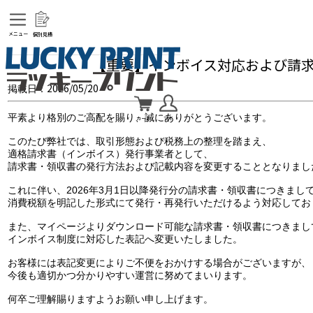
メニュー
個別見積
【重要】インボイス対応および請
2026/05/20
掲載日：
平素より格別のご高配を賜り、誠にありがとうございます。
カート
マイ
このたび弊社では、取引形態および税務上の整理を踏まえ、
適格請求書（インボイス）発行事業者として、
請求書・領収書の発行方法および記載内容を変更することとなりまし
これに伴い、2026年3月1日以降発行分の請求書・領収書につきまし
消費税額を明記した形式にて発行・再発行いただけるよう対応してお
また、マイページよりダウンロード可能な請求書・領収書につきまし
インボイス制度に対応した表記へ変更いたしました。
お客様には表記変更によりご不便をおかけする場合がございますが、
今後も適切かつ分かりやすい運営に努めてまいります。
何卒ご理解賜りますようお願い申し上げます。