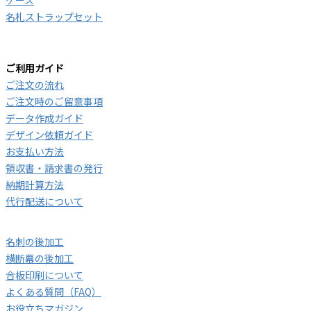
ケース
名札ストラップセット
ご利用ガイド
ご注文の流れ
ご注文時のご留意事項
データ作成ガイド
デザイン依頼ガイド
お支払い方法
領収書・請求書の発行
納期計算方法
代行配送について
名刺の後加工
横断幕の後加工
合板印刷について
よくある質問（FAQ）
お役立ちマガジン