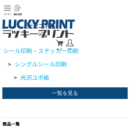
メニュー
個別見積
光沢ユポ紙
シール印刷・ステッカー印刷
カート
マイ
>
シングルシール印刷
>
光沢ユポ紙
一覧を見る
商品一覧