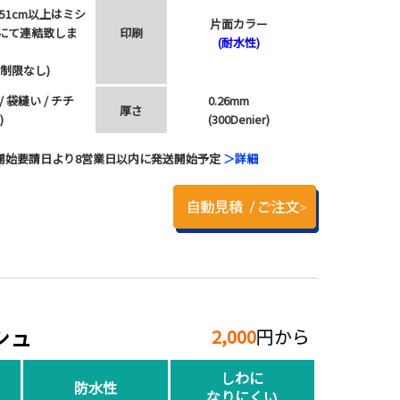
151cm以上はミシ
片面カラー
にて連結致しま
印刷
(耐水性)
は制限なし)
/ 袋縫い / チチ
0.26mm
厚さ
)
(300Denier)
開始要請日より8営業日以内に発送開始予定
＞詳細
シュ
2,000
円から
しわに
防水性
なりにくい