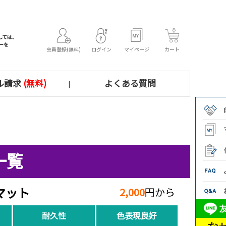
会員登録(無料)
ログイン
マイページ
カート
ル請求
(無料)
よくある質問
|
一覧
マット
2,000
円から
耐久性
色表現良好