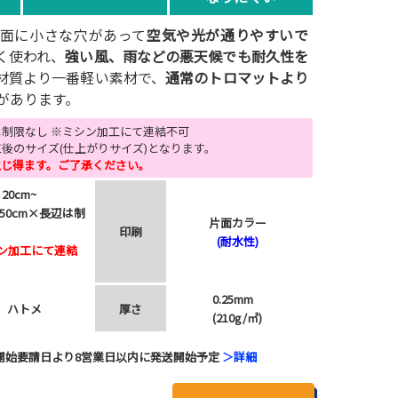
面に小さな穴があって
空気や光が通りやすいで
く使われ、
強い風、雨などの悪天候でも耐久性を
材質より一番軽い素材で、
通常のトロマットより
があります。
辺は制限なし ※ミシン加工にて連結不可
後のサイズ(仕上がりサイズ)となります。
生じ得ます。ご了承ください。
20cm~
150cm×長辺は制
片面カラー
印刷
(耐水性)
ン加工にて連結
0.25mm
ハトメ
厚さ
(210g/㎡)
開始要請日より8営業日以内に発送開始予定
＞詳細