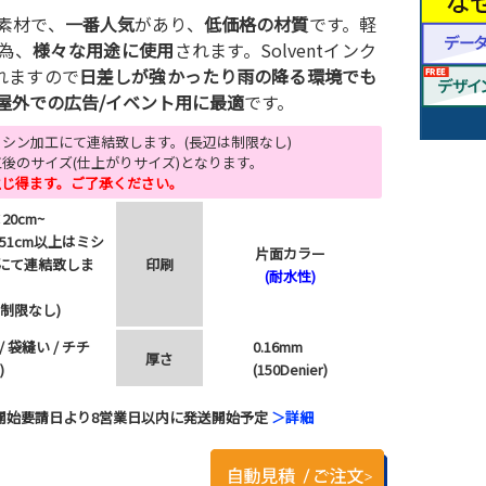
素材で、
一番人気
があり、
低価格の材質
です。軽
為、
様々な用途に使用
されます。Solventインク
れますので
日差しが強かったり雨の降る環境でも
屋外での広告/イベント用に最適
です。
はミシン加工にて連結致します。(長辺は制限なし)
後のサイズ(仕上がりサイズ)となります。
生じ得ます。ご了承ください。
20cm~
151cm以上はミシ
片面カラー
にて連結致しま
印刷
(耐水性)
は制限なし)
/ 袋縫い / チチ
0.16mm
厚さ
)
(150Denier)
開始要請日より8営業日以内に発送開始予定
＞詳細