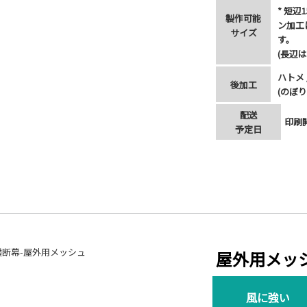
* 短辺
製作可能
ン加工
サイズ
す。
(長辺
ハトメ 
後加工
(のぼり
配送
印刷
予定日
屋外用メッ
風に強い