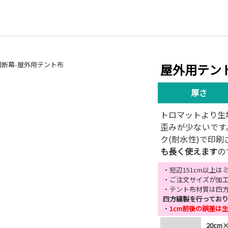
屋外用テン
厚さ
トロマットより生
歪みが少ないです
ク(耐水性)で印
も長く使えます
の
・短辺151cm以上
・ご注文サイズが加工
・テント布材質は四
四方縫製を行ってお
・
1cm前後の誤差は
20cm×