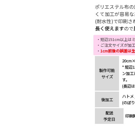
ポリエステル布の
くて加工が容易な
(耐水性)で印刷さ
長く使えます
ので
・短辺151cm以上
・ご注文サイズが加工
・
1cm前後の誤差は
20cm×
* 短辺
製作可能
ン加工
サイズ
す。
(長辺
ハトメ 
後加工
(のぼり
配送
印刷
予定日