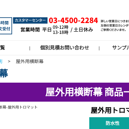
覧
個別見積お問い合わせ
サンプ
|
|
刷
>
屋外用横断幕
幕
屋外用横断幕 商品
屋外用トロ
防水性