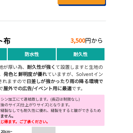
ト布
3,500
円から
防水性
耐久性
地が厚い為、
耐久性が強く
て設置しますと生地の
。
発色と鮮明度が優れ
ていますが、Solventイン
刷されますので
日差しが強かったり雨の降る環境で
で
屋外での広告/イベント用に最適
です。
はミシン加工にて連結致します。(長辺は制限なし)
後のサイズ(仕上がりサイズ)となります。
方縫製なしでも耐久性に優れ、縫製をすると皺ができるため
りません。
生じ得ます。ご了承ください。
20cm~