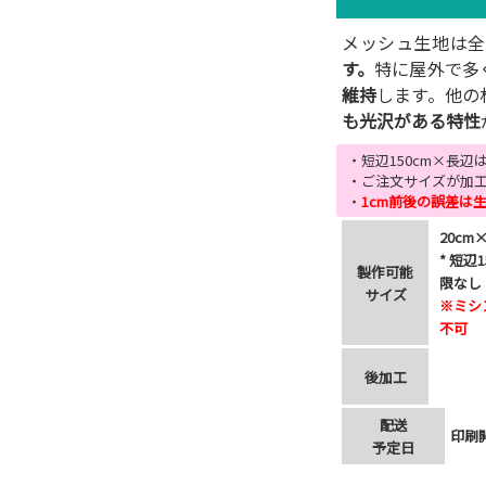
メッシュ生地は全
す。
特に屋外で多
維持
します。他の
も光沢がある特性
・短辺150cm×長
・ご注文サイズが加工
・
1cm前後の誤差は
20cm×
* 短辺
製作可能
限なし
サイズ
※ミシ
不可
後加工
配送
印刷
予定日