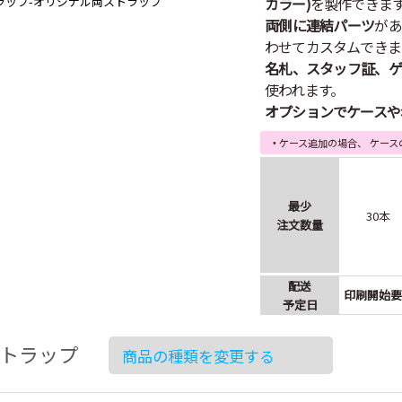
カラー)
を製作できま
両側に連結パーツ
があ
わせてカスタムできま
名札、スタッフ証、ゲ
使われます。
オプションでケースや
・
ケース追加の場合、 ケース
最少
30本
注文数量
配送
印刷開始要
予定日
トラップ