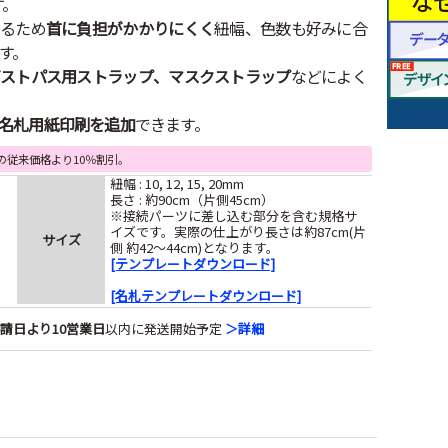
す。
るため
首に負担がかかりにくく
紐幅、色数も好みに合
す。
ストパス用ストラップ、マスクストラップ
などによく
名札用紙印刷を追加
できます。
の従来価格より10％割引。
紐幅 : 10, 12, 15, 20mm
長さ : 約90cm（片側45cm）
※接続パーツに差し込む部分を含む規格サ
イズです。実際の仕上がり長さは約87cm(片
サイズ
側 約42～44cm)となります。
[テンプレートダウンロード]
[名札テンプレートダウンロード]
請日より10営業日
以内に発送開始予定
＞詳細