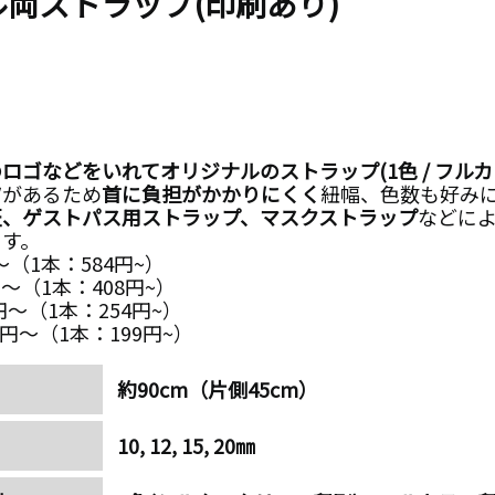
両ストラップ(印刷あり)
ロゴなどをいれてオリジナルのストラップ(1色 / フルカ
ツ
があるため
首に負担がかかりにくく
紐幅、色数も好み
証、ゲストパス用ストラップ、マスクストラップ
などに
ます。
円～（1本：584円~）
0円～（1本：408円~）
0円～（1本：254円~）
00円～（1本：199円~）
約
90cm
（片側
45cm
）
10, 12, 15, 20㎜