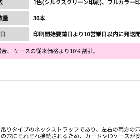
法
1色(シルクスクリーン印刷)、フルカラー印
数量
30本
日
印刷開始要請日より10営業日以内に発送
合、 ケースの従来価格より10％割引。
両吊りタイプのネックストラップであり、左右の両方の
の穴にそれぞれ接続されるため、カードやIDケースが