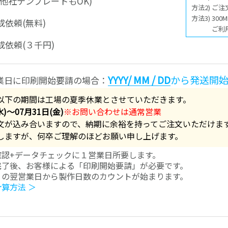
他社テンプレートもOK)
方法2) ご
方法3) 3
依頼(無料)
ご利
依頼(３千円)
YYYY/ MM / DD
から発送開
業日に印刷開始要請の場合：
以下の期間は工場の夏季休業とさせていただきます。
水)～07月31日(金)
※お問い合わせは通常営業
文が込み合いますので、納期に余裕を持ってご注文いただけま
しますが、何卒ご理解のほどお願い申し上げます。
確認+データチェックに１営業日所要します。
完了後、お客様による「印刷開始要請」が必要です。
」の翌営業日から製作日数のカウントが始まります。
計算方法 ＞