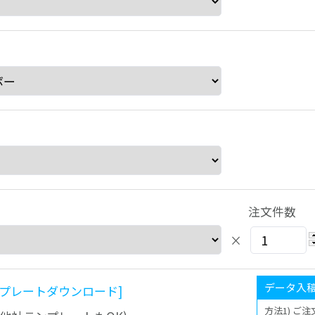
注文件数
×
データ入
ンプレートダウンロード]
方法1) ご