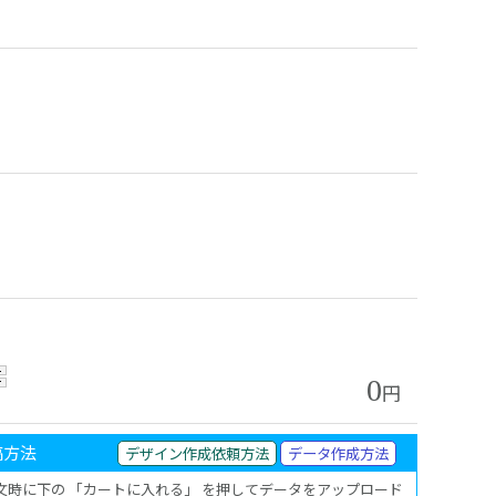
0
円
稿方法
デザイン作成依頼方法
データ作成方法
注文時に下の 「カートに入れる」 を押してデータをアップロード