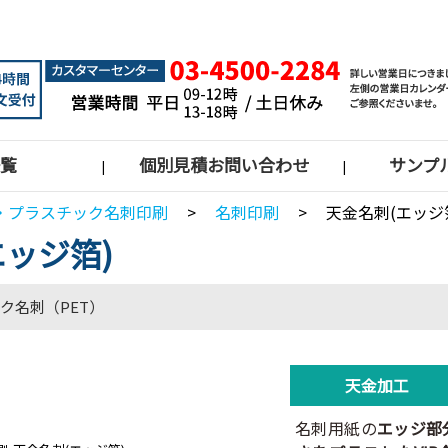
覧
個別見積お問い合わせ
サンプ
|
|
・プラスチック名刺印刷
>
名刺印刷
>
天金名刺(エッジ
エッジ箔)
ク名刺（PET）
天金加工
名刺用紙の
エッジ部