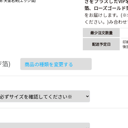
さをプラスしたVIP
箔、ローズゴールド
をお届けします。(
ください。)み合わ
最少注文数量
印
配送予定日
後
箔)