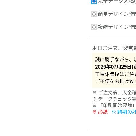
完全データ入稿(
簡単デザイン作成
複雑デザイン作成
本日ご注文、翌営
誠に勝手ながら、
2026年07月29日(
工場休業後はご注
ご不便をお掛け致
※ ご注文後、入金
※ データチェック
※ 「印刷開始要請
※ 必読
※ 納期の