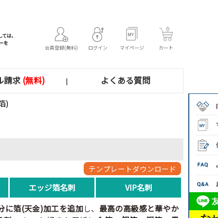
会員登録(無料)
ログイン
マイページ
カート
ル請求
(無料)
よくある質問
|
箔)
テンプレートダウンロード
エッジ箔名刺
VIP名刺
分に箔(天金)加工を追加
し、
最高の高級感と華やか