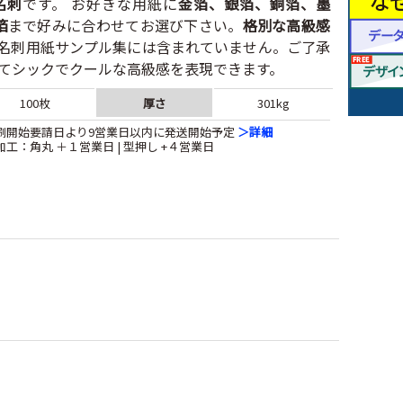
名刺
です。 お好きな用紙に
金箔、銀箔、銅箔、墨
箔
まで好みに合わせてお選び下さい。
格別な高級感
※名刺用紙サンプル集には含まれていません。ご了承
せてシックでクールな高級感を表現できます。
厚さ
100枚
301kg
刷開始要請日より9営業日以内に発送開始予定
＞詳細
加工：角丸 ＋１営業日 | 型押し +４営業日