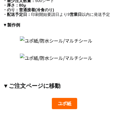
・最少注文数量：
500シート
・厚さ：80μ
・のり：普通接着(冷食のり)
・配送予定日：
印刷開始要請日より9
営業日
以内に発送予定
▼製作例
▼ご注文ページに移動
ユポ紙