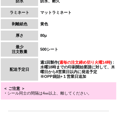
防水
防水、耐久
ラミネート
マット
ラミネ
ート
剥離紙色
黄色
厚さ
80μ
最少
500シート
注文数量
週1回製作(
週毎の注文締め切り火曜14時
) :
水曜18時までの印刷開始要請に対して、木
配送予定日
曜日から8営業日以内に発送予定
※OPP袋詰+１営業日追加
＜ ご注意 ＞
・
シール同士の間隔は4㎜以上、離してください。