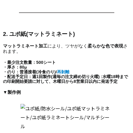
2. ユポ紙(マットラミネート)
マットラミネート加工
により、ツヤがなく
柔らかな色で表現
さ
れます。
・最少注文数量：500シート
・厚さ：80μ
・のり：普通接着(冷食のり)/
再剝離
・配送予定日：週1回製作(週毎の注文締め切り火曜) :水曜18時まで
の印刷開始要請に対して、木曜日から8営業日以内に発送予定
▼製作例