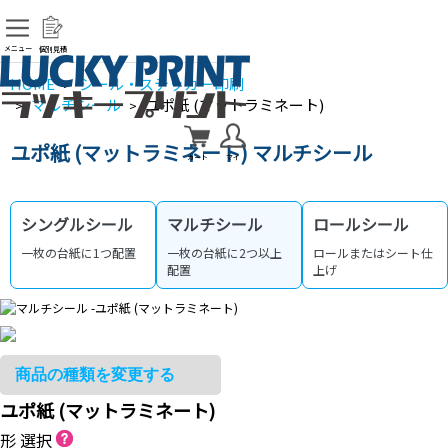
メニュー
個別見積
HOME
シール・ステッカー印刷
>
マルチシール
ユポ紙 (マットラミネート)
>
>
ユポ紙 (マットラミネート) マルチシール
カート
マイ
シングルシール
マルチシール
ロールシール
一枚の台紙に1つ配置
一枚の台紙に2つ以上
ロールまたはシート仕
配置
上げ
ユポ紙 (マットラミネート)
形 選択