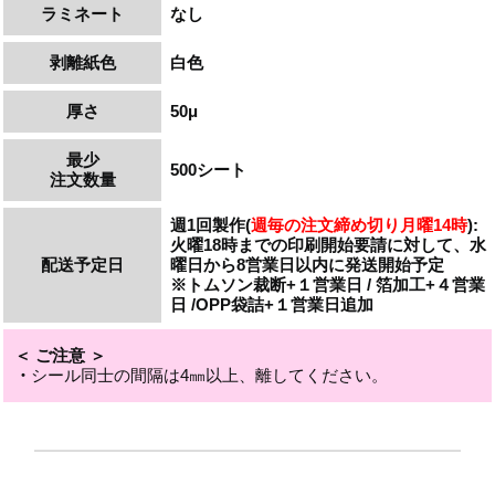
ラミネート
なし
剥離紙色
白色
厚さ
50μ
最少
500シート
注文数量
週1回製作(
週毎の注文締め切り月曜14時
):
火曜18時までの印刷開始要請に対して、水
配送予定日
曜日から8営業日以内に発送開始予定
※トムソン裁断+１営業日 / 箔加工+４営業
日 /OPP袋詰+１営業日追加
＜ ご注意 ＞
・
シール同士の間隔は4㎜以上、離してください。