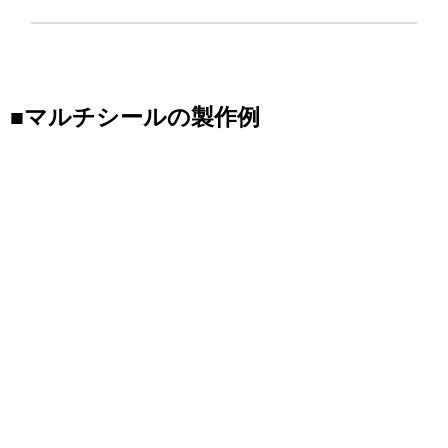
■
マルチシール
の製作例