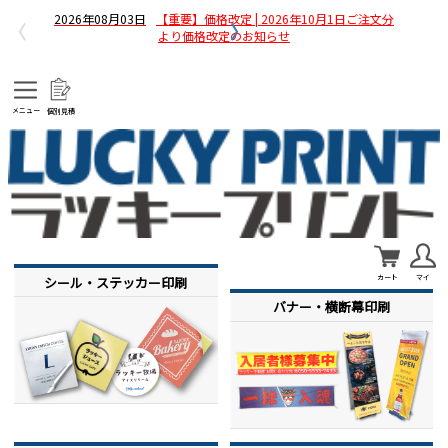
2026年08月03日
【重要】価格改定 | 2026年10月1日ご注文分
〈
〉
より価格改定のお知らせ
2026年07月30日
【重要】銀行名変更 | お振込先銀行名変更の
お知らせ
2026年07月29日
【重要】納期について ｜令和8年熊本地震の
メニュー
個別見積
影響による配送遅延について
カート
マイ
シール・ステッカー印刷
バナー・横断幕印刷