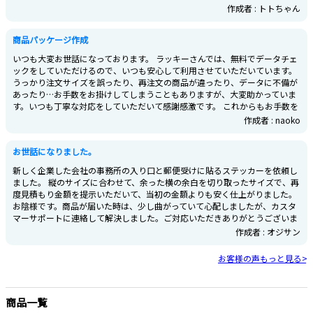
作成者 : トトちゃん
商品パッケージ作成
いつも大変お世話になっております。 ラッキーさんでは、無料でデータチェ
ックをしていただけるので、いつも安心して利用させていただいています。
うっかり注文サイズを誤ったり、再注文の商品が違ったり、データに不備が
あったり…お手数をお掛けしてしまうこともありますが、大変助かっていま
す。いつも丁寧な対応をしていただいて感謝感激です。 これからもお手数を
お掛けしてしまうことが、あるかもしれませんが、どうぞ見捨てず変わらず
作成者 : naoko
ご対応いただけますと幸いです。
お世話になりました。
新しく企業した会社の事務所の入り口と郵便受けに貼るステッカーを依頼し
ました。 縦のサイズに合わせて、余った横の余白を切り取ったサイズで、再
度見積もり金額を提示いただいて、当初の金額よりも安く仕上がりました。
お陰様です。商品が届いた時は、少し曲がっていて心配しましたが、カスタ
マーサポートに連絡して解決しました。ご対応いただきありがとうございま
した。 また、名刺などお願いしようと思っていますので、よろしくお願いし
作成者 : オジサン
ます。 (追伸)封筒、パンフレット印刷もあると助かります。どうぞご検討く
ださい。
お客様の声もっと見る>
商品一覧