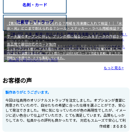
名刺・カード
社員証・ストラップ
【第3回】冷凍・解凍に耐えられる？用紙を冷凍庫に入れて検証！｜「水・
氷・光」どこまで耐えられる？シール・ステッカー・ラベル用紙検証テス
ト
ケーキ屋のオープンに伴い、プリンの瓶に貼るシールをデータの作成から
「冷凍食品や冷蔵品にシールを貼りたいけれど、冷凍庫に入れたら剥がれたり、解凍した
印刷までお願いしました。
とき水分でふやけたりしないかな？」そんな疑問にお答えするため、今回はシール・ステ
高品質で親切対応のカード制作
細かく要望を確認していただきながら進めてくださり、希望していた雰囲気のデザインに
ッカーの種類ごとに「冷凍・解凍環境でどれだけ耐えられるか」の実験を行いました。
ラッキープリント様で、ゲスト用カード・カードケース・ストラップを購入しました。社
仕上げていただきました。 やり取りもとても丁寧で、初めての依頼でしたが安心してお願
内に出入り装置があるため、ゲスト用カードはMIFAREカードで作成を依頼しましたが、
いすることができました。
問題なく利用でき、とても満足しています。
もっと見る>
お客様の声
製作ありがとうございます。
今回は社員用のオリジナルストラップを注文しました。オプションが豊富に
用意されていたので、自分たちの希望に合った仕様を選ぶことができ、安心
して発注できました。 特に気になっていたのが色の再現性でしたが、イメー
ジに近い色合いで仕上げていただき、とても満足しています。品質もしっか
りしており、社員からの評判も良かったです。 対応もスムーズで安心して利
用できたので、次回もオリジナルグッズを作る機会があればお願いしたいと
作成者 : まるまる
思います