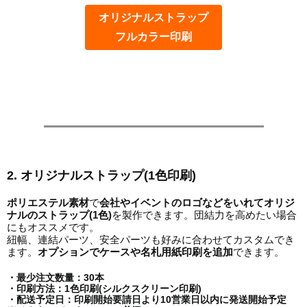
オリジナルストラップ
フルカラー印刷
2. オリジナルストラップ(1色印刷)
ポリエステル素材
で
会社やイベントのロゴなどをいれてオリジ
ナルのストラップ
(1
色
)
を製作できます。団結力を高めたい場合
にもオススメです。
紐幅、連結パーツ、安全パーツも好みに合わせてカスタムでき
ます。
オプションでケースや
名札用紙印刷
を追加
できます。
・最少注文数量：30本
・印刷方法：1色印刷(シルクスクリーン印刷)
・配送予定日：印刷開始要請日より10営業日以内に発送開始予定