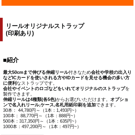
リール
オリジナルストラップ
(
印刷あり
)
■紹介
最大
50cm
まで伸びる伸縮リール
付きなため
会社や学校の
出入り
など
IC
カードを使いされる方や
ID
カードを見せる機会の
多い方
に便利
なストラップです。
会社やイベントのロゴなどをいれてオリジナルのストラップ
を
製作できます。
伸縮リールは
4
種類
(
各5色
)
からお選びいただけます。
オプショ
ンで
名入れリール
,
ケース
,
名札用紙印刷
を追加
できます。
30本： 44,780円～（1本：1,493円~）
100本： 88,770円～（1本：888円~）
500本：317,350円～（1本：635円~）
1000本：497,200円～（1本：497円~）