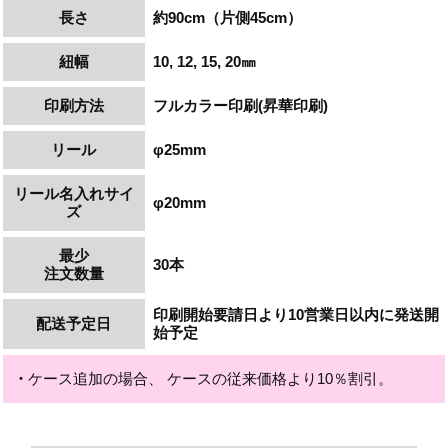
長さ
約
90cm
（片側
45cm
）
紐幅
10, 12, 15, 20㎜
印刷方法
フルカラー印刷(昇華印刷)
リール
φ
25mm
リール名入れサイ
φ
20mm
ズ
最少
30本
注文数量
印刷開始要請日より10営業日以内に発送開
配送予定日
始予定
・
ケース追加の場合、 ケースの従来価格より10％割引。