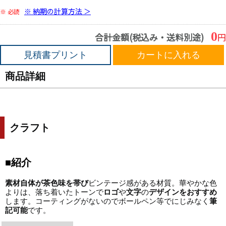
※ 納期の計算方法 ＞
※ 必読
0
合計金額(税込み・送料別途)
円
見積書プリント
カートに入れる
商品詳細
クラフト
■紹介
素材自体が茶色味を帯び
ビンテージ感がある材質。華やかな色
よりは、落ち着いたトーンで
ロゴ
や
文字
の
デザインを
おすすめ
します。コーティングがないのでボールペン等でにじみなく
筆
記可能
です。