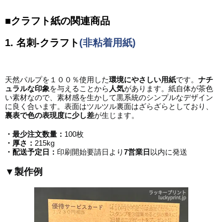
■クラフト紙の関連商品
1. 名刺-クラフト
(非粘着用紙)
天然パルプを１００％使用した
環境にやさしい用紙
です。
ナチ
ュラルな印象
を与えることから
人気
があります。紙自体が茶色
い素材なので、素材感を生かして黒系統のシンプルなデザイン
に良く合います。表面はツルツル裏面はざらざらとしており、
裏表で色の表現度に少し差
が生じます。
・最少注文数量：
100枚
・厚さ：
215kg
・配送予定日：
印刷開始要請日より
7営業日
以内に発送
▼製作例