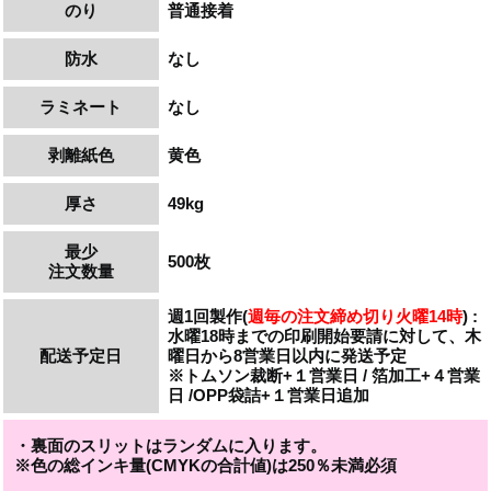
のり
普通接着
防水
なし
ラミネート
なし
剥離紙色
黄色
厚さ
49k
g
最少
500枚
注文数量
週1回製作(
週毎の注文締め切り火曜14時
)
:
水曜18時までの印刷開始要請に対して、
木
配送予定日
曜日から8営業日以内に発送予定
※トムソン裁断+１営業日 / 箔加工+４営業
日 /OPP袋詰+１営業日追加
・裏面のスリットはランダムに入ります。
※色の総インキ量(CMYKの合計値)は250％未満必須