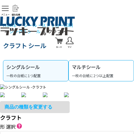
メニュー
個別見積
HOME
シール・ステッカー印刷
>
シングルシール
クラフト
>
>
クラフト シール
カート
マイ
シングルシール
マルチシール
一枚の台紙に1つ配置
一枚の台紙に2つ以上配置
クラフト
形 選択