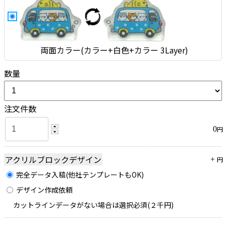
両面カラー(カラー+白色+カラー 3Layer)
数量
注文件数
0
円
アクリルブロックデザイン
+
円
完全データ入稿(他社テンプレートもOK)
デザイン作成依頼
カットラインデータがない場合は選択必須(２千円)