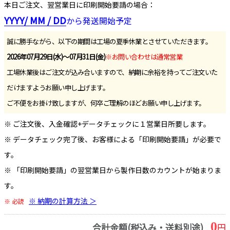
本日ご注文、翌営業日に印刷開始要請の場合：
YYYY/ MM / DD
から発送開始予定
誠に勝手ながら、以下の期間は工場の夏季休業とさせていただきます。
2026年07月29日(水)～07月31日(金)
※お問い合わせは通常営業
工場休業後はご注文が込み合いますので、納期に余裕を持ってご注文いた
だけますようお願い申し上げます。
ご不便をお掛け致しますが、何卒ご理解のほどお願い申し上げます。
※ ご注文後、入金確認+データチェックに１営業日所要します。
※ データチェック完了後、お客様による「印刷開始要請」が必要で
す。
※ 「印刷開始要請」の翌営業日から製作日数のカウントが始まりま
す。
※ 納期の計算方法 ＞
※ 必読
0
合計金額(税込み・送料別途)
円