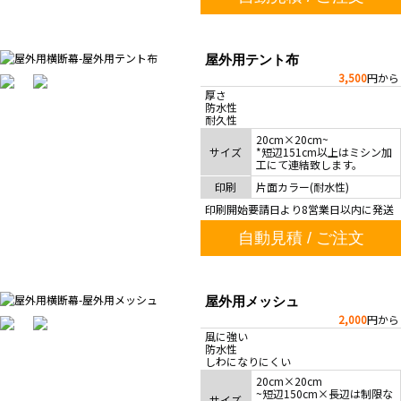
屋外用テント布
3,500
円から
厚さ
防水性
耐久性
20cm×20cm~
サイズ
*短辺151cm以上はミシン加
工にて連結致します。
印刷
片面カラー(耐水性)
印刷開始要請日より8営業日以内に発送
自動見積 / ご注文
屋外用メッシュ
2
,000
円から
風に強い
防水性
しわになりにくい
20cm×20cm
~短辺150cm×長辺は制限な
サイズ