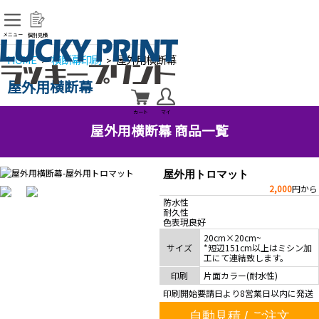
メニュー
個別見積
HOME
横断幕印刷
屋外用横断幕
>
>
屋外用横断幕
カート
マイ
屋外用横断幕 商品一覧
屋外用トロマット
2
,000
円から
防水性
耐久性
色表現良好
20cm×20cm~
サイズ
*短辺151cm以上はミシン加
工にて連結致します。
印刷
片面カラー(耐水性)
印刷開始要請日より8営業日以内に発送
自動見積 / ご注文