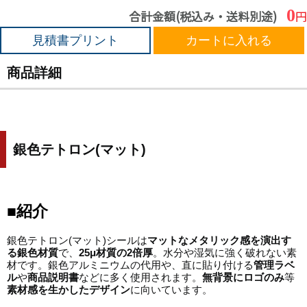
0
合計金額(税込み・送料別途)
円
見積書プリント
カートに入れる
商品詳細
銀色テトロン
(
マット
)
■紹介
銀色テトロン(マット)シールは
マットなメタリック感を演出す
る銀色材質
で、
25μ
材質の
2
倍厚
。水分や湿気に強く破れない素
材です。銀色アルミニウムの代用や、直に貼り付ける
管理ラベ
ル
や
商品説明書
などに多く使用されます。
無背景にロゴのみ
等
素材感を生かしたデザイン
に向いています。