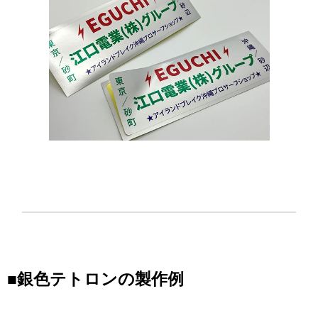
■
銀色テトロン
の製作例