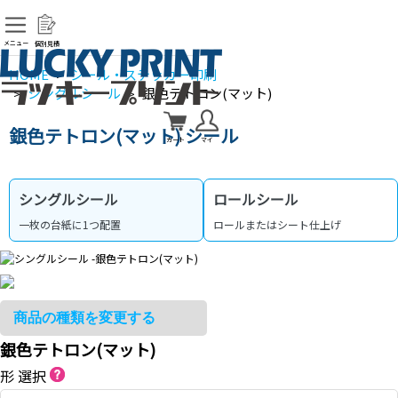
メニュー
個別見積
HOME
シール・ステッカー印刷
>
シングルシール
銀色テトロン(マット)
>
>
銀色テトロン(マット) シール
カート
マイ
シングルシール
ロールシール
一枚の台紙に1つ配置
ロールまたはシート仕上げ
銀色テトロン(マット)
形 選択