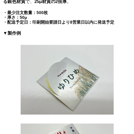
る銀色材質
で、
25μ
材質の
2
倍厚
。
・最少注文数量：500枚
・厚さ：50μ
・配送予定日：印刷開始要請日より8営業日以内に発送予定
▼製作例