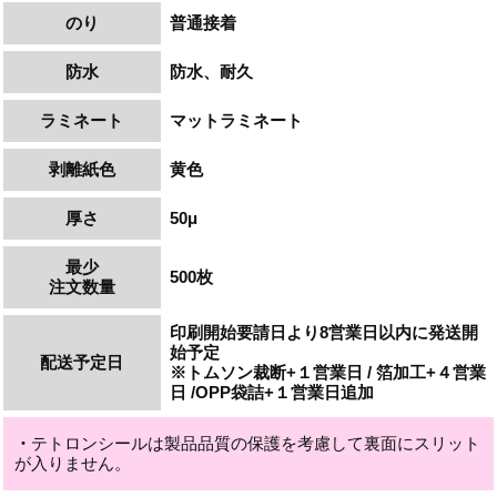
のり
普通接着
防水
防水、耐久
ラミネート
マット
ラミネート
剥離紙色
黄色
厚さ
50μ
最少
500枚
注文数量
印刷開始要請日より8営業日以内に発送開
始予定
配送予定日
※トムソン裁断+１営業日 / 箔加工+４営業
日 /OPP袋詰+１営業日追加
・
テトロンシールは製品品質の保護を考慮して裏面にスリット
が入りません。