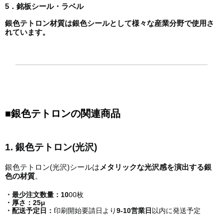
5．銘板シール・ラベル
銀色テトロン材質は銀色シールとして様々な産業分野で使用さ
れています。
■
銀色テトロン
の関連商品
1. 銀色テトロン(光沢)
銀色テトロン(光沢)シールは
メタリックな光沢感を演出する銀
色の材質
。
・最少注文数量：10
00枚
・厚さ：25μ
・配送予定日：
印刷開始要請日より
9-10
営業日
以内に発送予定