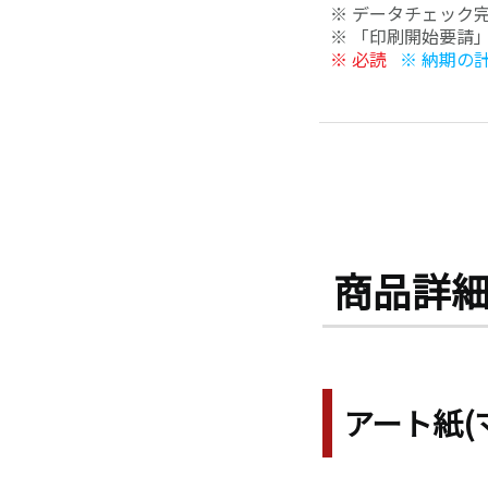
※ データチェック
※ 「印刷開始要請
※ 必読
※ 納期の
商品詳
アート
紙(