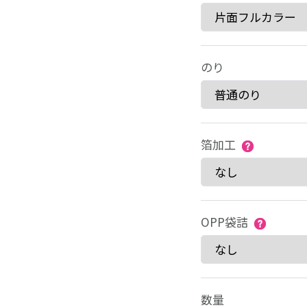
のり
箔加工
OPP袋詰
数量