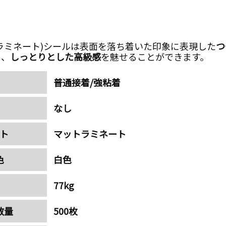
ラミネート)シールは表面を落ち着いた印象に表現した
つ
し、
しっとりとした高級感
を魅せることができます。
普通接着/強粘着
なし
ト
マット
ラミネート
色
白色
77kg
数量
500枚