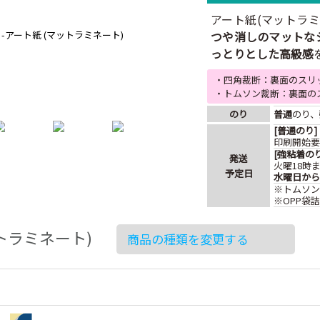
アート紙(マットラ
つや消しのマットな
っとりとした高級感
・四角裁断：裏面のスリ
・トムソン裁断：裏面の
のり
普通
のり、
[普通のり]
印刷開始
[強粘着のり
発送
火曜18時
予定日
水曜日から
※トムソン
※OPP袋
トラミネート)