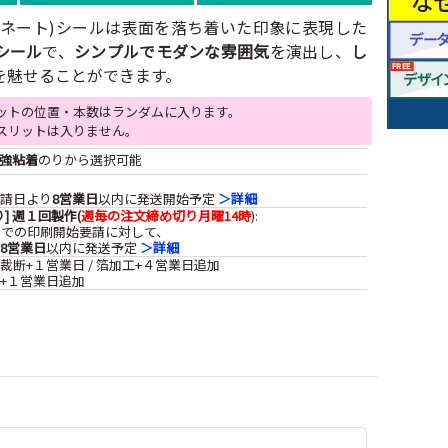
ミネート)シールは表面を落ち着いた印象に表現した
シール
で、
シンプルでモダンな雰囲気
を演出し、
し
を魅せることができます。
ットの位置・本数はランダムに入ります。
スリットは入りません。
強粘着
のりから選択可能
要請日より
8営業日
以内に発送開始予定
＞詳細
] 週１回製作(
週毎の注文締め切り月曜14時
):
までの印刷開始要請に対して、
8営業日
以内に発送予定
＞詳細
裁断+１営業日 / 箔加工+４営業日追加
詰+１営業日追加