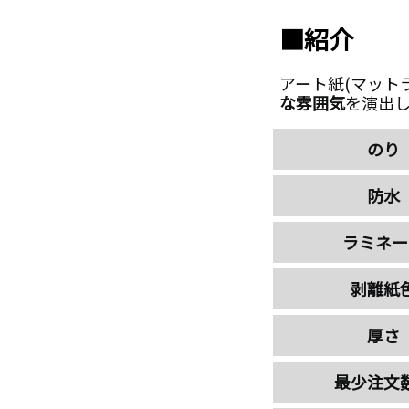
■紹介
アート紙(マット
な雰囲気
を演出
のり
防水
ラミネー
剥離紙
厚さ
最少注文