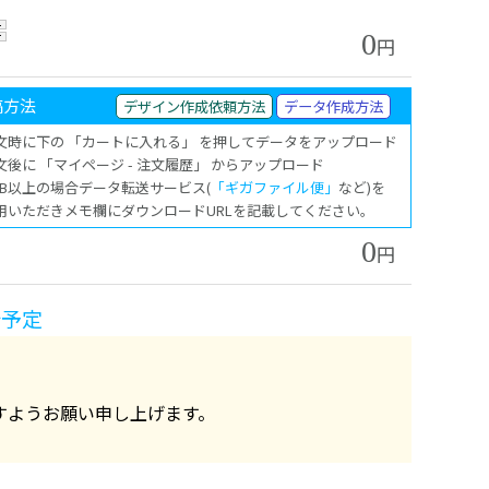
0
円
稿方法
デザイン作成依頼方法
データ作成方法
注文時に下の 「カートに入れる」 を押してデータをアップロード
注文後に 「マイページ - 注文履歴」 からアップロード
00MB以上の場合データ転送サービス(
「ギガファイル便」
など)を
用いただきメモ欄にダウンロードURLを記載してください。
0
円
始予定
すようお願い申し上げます。