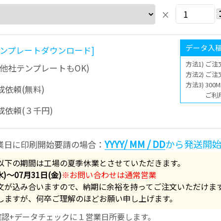
×
データ入
テンプレートダウンロード]
方法1) ご
他社テンプレートもOK)
方法2) ご
方法3) 3
依頼(無料)
ご利
依頼(３千円)
YYYY/ MM / DD
から発送開
業日に印刷開始要請の場合：
以下の期間は工場の夏季休業とさせていただきます。
水)～07月31日(金)
※お問い合わせは通常営業
文が込み合いますので、納期に余裕を持ってご注文いただけま
しますが、何卒ご理解のほどお願い申し上げます。
確認+データチェックに１営業日所要します。